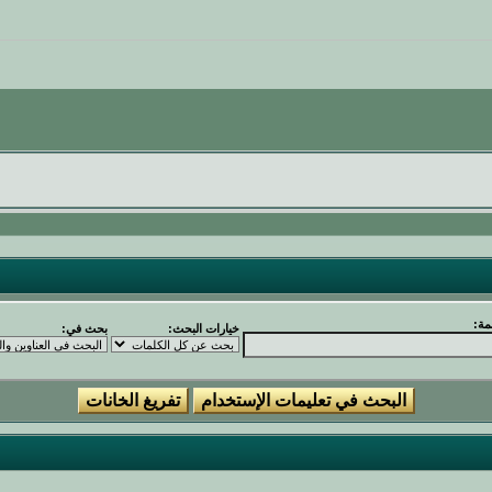
مة:
خيارات البحث:
بحث في: