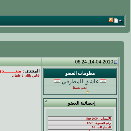
14-04-2010, 06:24
المنتدى :
منتــــــــدى
معلومات العضو
ياناس والله انا غلطان
عاشق المطرفي
عضو نشيط
إحصائية العضو