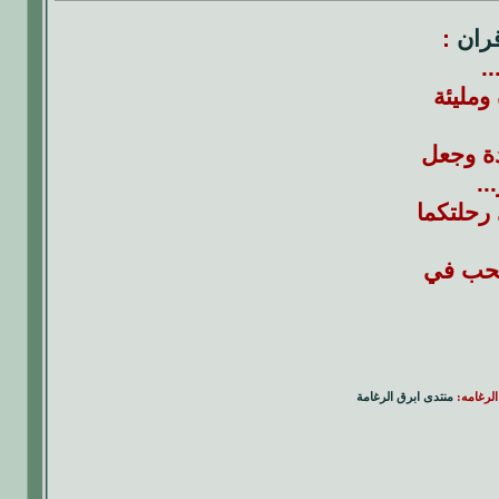
قران
:
.
ومليئة
دة وجعل
..
 رحلتكما
الحب في
الرغامه:
منتدى ابرق الرغامة