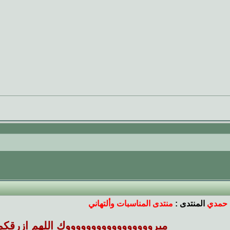
 حمدي
المنتدى :
منتدى المناسبات وألتهاني
مبروووووووووووووووووك اللهم ازرقكم 