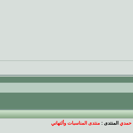
 حمدي
المنتدى :
منتدى المناسبات وألتهاني