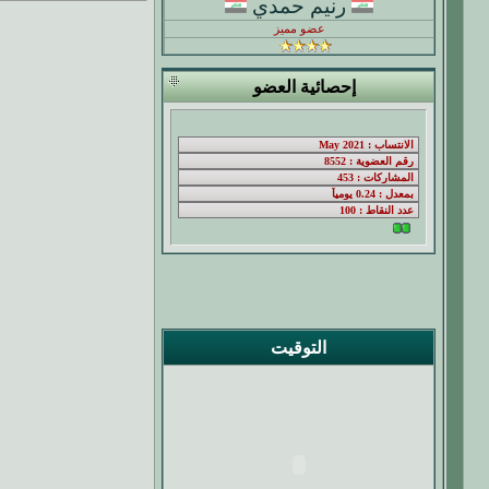
رنيم حمدي
عضو مميز
إحصائية العضو
التوقيت