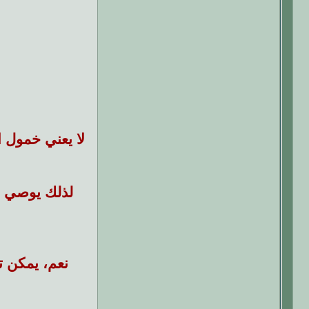
لا يعني خمول ا
لذلك يوصي ال
نعم، يمكن ت