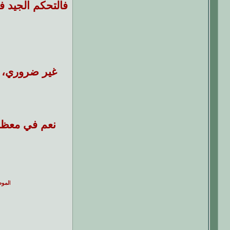
فالتحكم الجيد 
غير ضروري، 
نعم في معظم 
ا
لموض