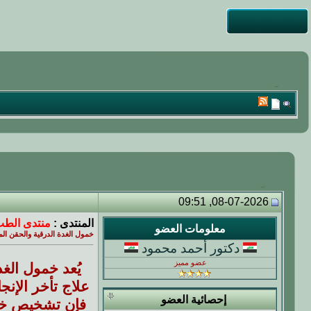
08-07-2026, 09:51
المنتدى :
منتدى الطب
معلومات العضو
خمول الغدة الدرقية والحقن الم
دكتور أحمد محمود
عضو مميز
يُعد خمول الغ
علاج تأخر الإن
إحصائية العضو
فإن تشخيص خمو