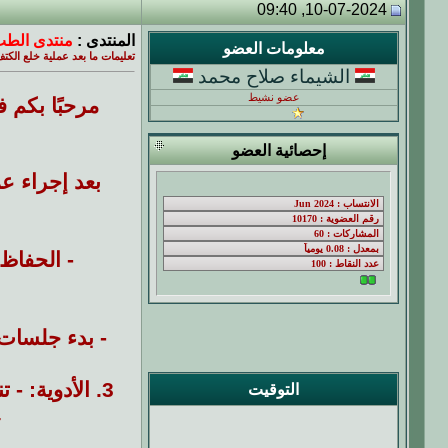
10-07-2024, 09:40
المنتدى :
منتدى الطب
معلومات العضو
تعليمات ما بعد عملية خلع الكتف
الشيماء صلاح محمد
عضو نشيط
مرحبًا بكم ف
إحصائية العضو
بعد إجراء عم
- الحفاظ
- بدء جلسات 
3. الأدوية: - تناول الأدوية الموصوفة للألم والالتهاب بانتظام. تجنب الأدوية غير الموصوفة بدون استشارة الطبيب.
التوقيت
4. العن