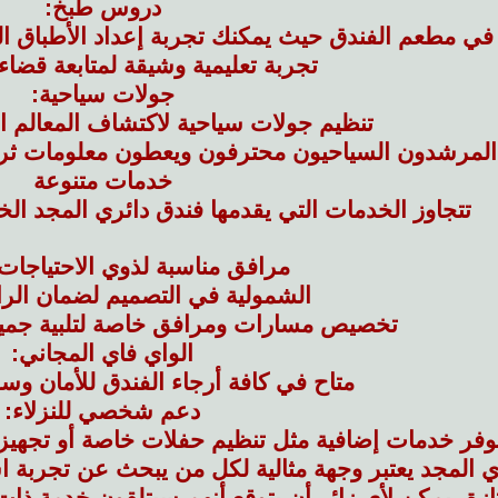
دروس طبخ:
في مطعم الفندق حيث يمكنك تجربة إعداد الأطباق 
تجربة تعليمية وشيقة لمتابعة قضا
جولات سياحية:
تنظيم جولات سياحية لاكتشاف المعالم ا
المرشدون السياحيون محترفون ويعطون معلومات ثرية 
خدمات متنوعة
تتجاوز الخدمات التي يقدمها فندق دائري المجد الخد
مرافق مناسبة لذوي الاحتياجات
الشمولية في التصميم لضمان الرا
تخصيص مسارات ومرافق خاصة لتلبية جميع
الواي فاي المجاني:
متاح في كافة أرجاء الفندق للأمان وسه
دعم شخصي للنزلاء:
وفر خدمات إضافية مثل تنظيم حفلات خاصة أو تجهيز
 المجد يعتبر وجهة مثالية لكل من يبحث عن تجربة است
ازة، يمكن لأي زائر أن يتوقع أنهم سيتلقون خدمة ذ