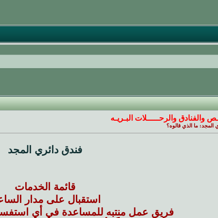
ص والفنادق والرحـــــلات البـريـه
 المجد: ما الذي قالوه؟
فندق دائري المجد
قائمة الخدمات
استقبال على مدار الساع
فريق عمل منتبه للمساعدة في أي استفسار