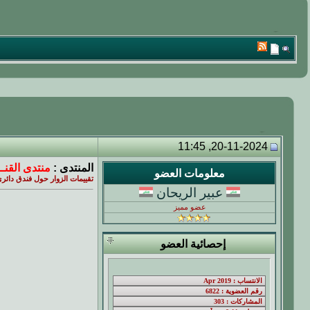
20-11-2024, 11:45
المنتدى :
منتدى القنــ
معلومات العضو
تقييمات الزوار حول فندق دائري
عبير الريحان
عضو مميز
إحصائية العضو