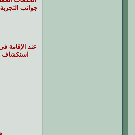
جوانب التجربة ل
عند الإقامة في
استكشاف مج
و
م