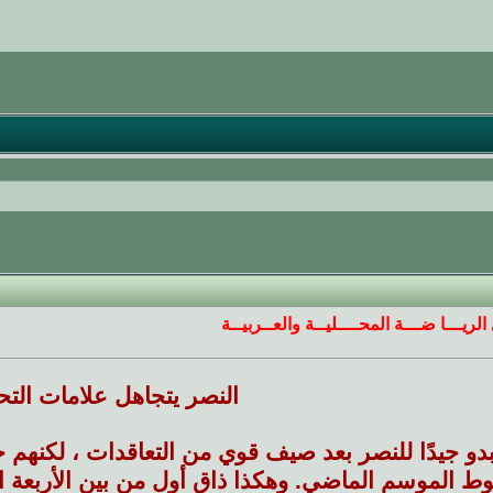
الريـــا ضـــة المحــــليــة والعــربيــة
النصر يتجاهل علامات التح
وط الموسم الماضي. وهكذا ذاق أول من بين الأربعة ا