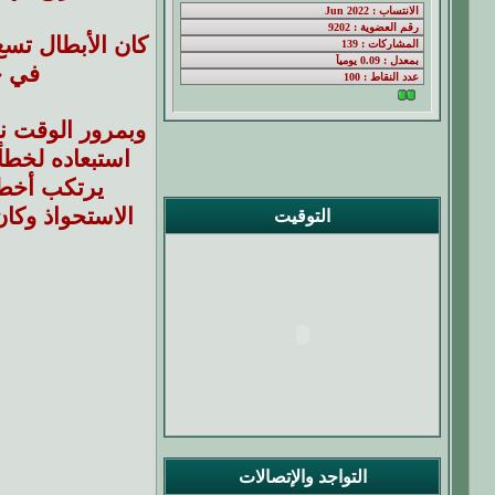
كان الأبطال تسع
في خ
استبعاده لخطأ
الاستحواذ وكان
التوقيت
التواجد والإتصالات