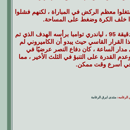
تغلوا معظم الركض في المباراة ، لكنهم فشلوا
 خلف الكرة وضغط على المساحة.
وبمرور الوقت نمت الثقة في التعاون وحذر النصر بما هو قادم. في الدقيقة 95 ، لياندري توامبا برأسه الهدف الذي تم
 القرار القاسي حيث يبدو أن الكاميروني لم
د ذلك ، مع مرور أكثر من 100 دقيقة على مدار الساعة ، كان دفاع النصر عرضيًا في
عدم القدرة على التنبؤ في الثلث الأخير ، مما
 في أسرع وقت ممكن.
ق الرغامه:
منتدى ابرق الرغامة