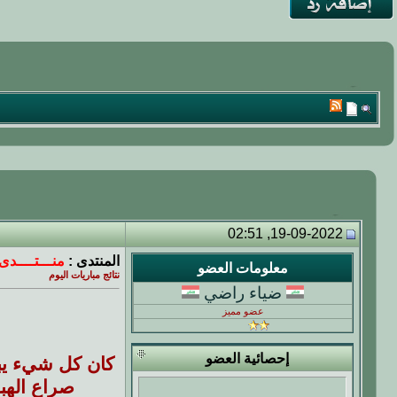
19-09-2022, 02:51
المنتدى :
منـــتــــدى 
معلومات العضو
نتائج مباريات اليوم
ضياء راضي
عضو مميز
إحصائية العضو
صراع الهب