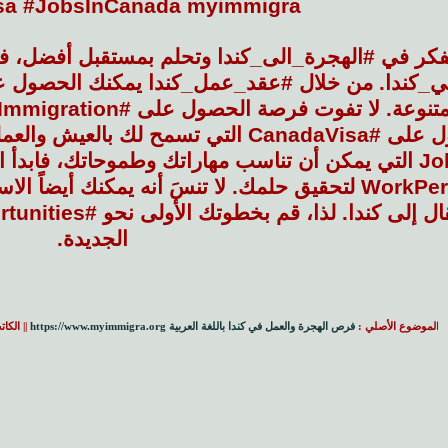
sa #JobsInCanada myimmigra
تفكر في #الهجرة_الى_كندا وتحلم بمستقبل أفضل، ف
دا. من خلال #عقد_عمل_كندا يمكنك الحصول على و
للحصول على #CanadaVisa التي تسمح لك با
الجديدة.
ا
لموضوع الأصلي :
فرص الهجرة والعمل في كندا باللغة العربية https://www.myimmigra.org
|| الكا