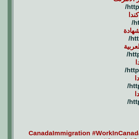
htt
ندا
h
هادة
ht
عربية
htt
ا
htt
ا
htt
ا
htt
هجرة_الى_كندا #فرص_عمل_في_كندا #عقد_عمل_كندا #CanadaImmigration #WorkInCanada