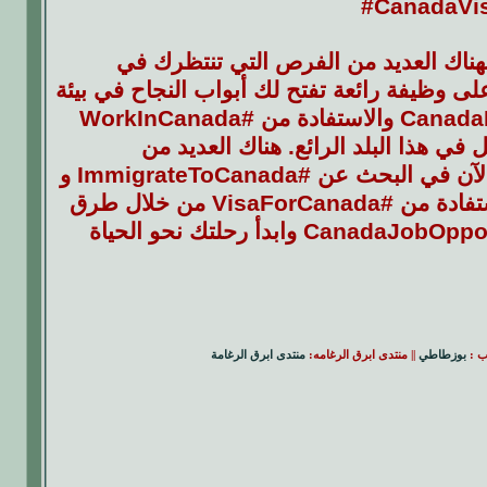
#CanadaVi
هناك العديد من الفرص التي تنتظرك في
ظيفة رائعة تفتح لك أبواب النجاح في بيئة
عمل حديثة ومتنوعة. لا تفوت فرصة الحصول على #CanadaImmigration والاستفادة من #WorkInCanada
لعيش والعمل في هذا البلد الرائع. هناك العديد من
#JobsInCanada التي يمكن أن تناسب مهاراتك وطموحاتك، فابدأ الآن في البحث عن #ImmigrateToCanada و
#WorkPermitCanada لتحقيق حلمك. لا تنسَ أنه يمكنك أيضاً الاستفادة من #VisaForCanada من خلال طرق
متنوعة للانتقال إلى كندا. لذا، قم بخطوتك الأولى نحو #CanadaJobOpportunities وابدأ رحلتك نحو الحياة
تب :
بوزطاطي
|| منتدى ابرق الرغامه:
منتدى ابرق الرغامة