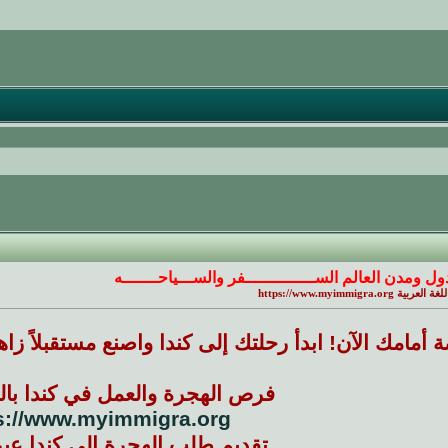
ول ومدن العالم الســــــــــــــفر والســـياحـــــــه
https://www.myimmi
 أمامك الآن! ابدأ رحلتك إلى كندا واصنع مستقبلاً زاهرً
فرص الهجرة والعمل في كندا باللغ
s://www.myimmigra.org
تقديم طلب الهجرة الى كندا عبر