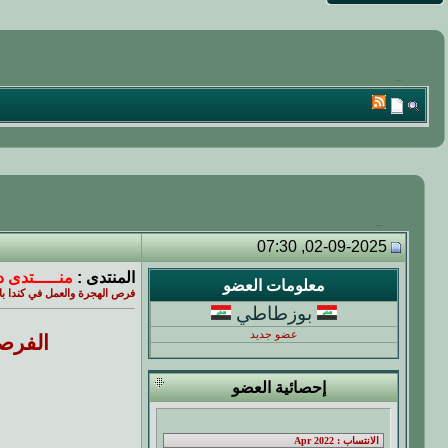
02-09-2025, 07:30
المنتدى :
منـــــتدى د
معلومات العضو
فرص الهجرة والعمل في كندا باللغة العربية gra.org
بوزطاطي
عضو جديد
الفرصة
إحصائية العضو