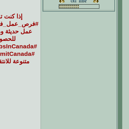
إذا كنت 
#فرص_عمل_في_كن