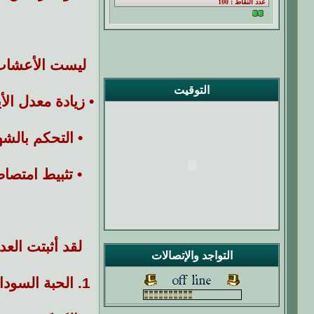
ليست الأعشاب 
التوقيت
•
زيادة معدل الأ
•
التحكم بالشه
•
تثبيط امتصا
لقد أثبتت الع
التواجد والإتصالات
1.
الحبة السوداء (ella sativa