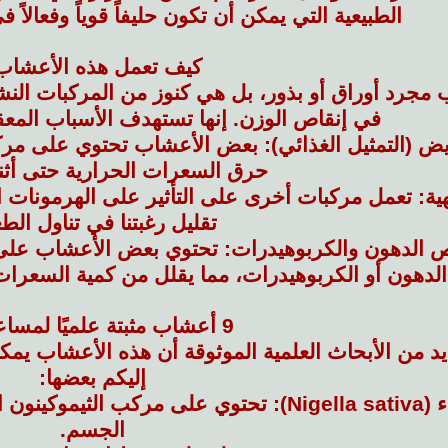
الطبيعية التي يمكن أن تكون حليفاً قوياً وفعالاً
كيف تعمل هذه الأعشاب
مجرد أوراق أو بذور، بل هي كنوز من المركبات النش
في إنقاص الوزن. إنها تستهدف الأسباب المع
يض (التمثيل الغذائي):
بعض الأعشاب تحتوي على مركبات
حرق السعرات الحرارية حتى أثنا
ية:
تعمل مركبات أخرى على التأثير على الهرمونات 
تقليل رغبتنا في تناول الطع
ص الدهون والكربوهيدرات:
تحتوي بعض الأعشاب على 
الدهون أو الكربوهيدرات، مما يقلل من كمية السعرات
9 أعشاب مثبتة علميًا لمساعدتكم
ديد من الأبحاث العلمية الموثوقة أن هذه الأعشاب ي
إليكم بعضها:
Nig):
تحتوي على مركب الثيموكينون 
الجسم.