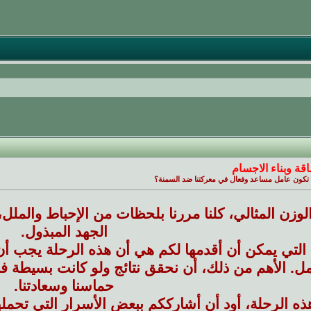
قة وبناء الاجسام
 تكون عامل مساعد وفعال في معركتنا ضد السمنة؟
لوزن المثالي، كلنا مررنا بلحظات من الإحباط والملل، خ
الجهد المبذول.
 التي يمكن أن أقدمها لكم هي أن هذه الرحلة يجب أ
مل. الأهم من ذلك، أن نحقق نتائج ولو كانت بسيطة 
حماسنا وسعادتنا.
ه الرحلة، أود أن أشارككم ببعض الأسرار التي تحمل