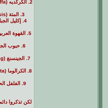
2.
الكركديه (Hibiscus sabdariffa):
3.
المتة (Ilex paraguariensis):
4.
إكليل الجبل (inus officinalis
5.
القهوة العرب
6.
حبوب الجنة (mum melegueta
7.
الجينسنغ (Panax ginseng):
8.
الكرالوما (Caralluma fimbriata):
9.
الفلفل الحار (um annum
لكن تذكروا دائم