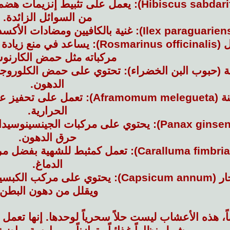
يعمل على تثبيط إنزيمات هضم
من السوائل الزائدة.
غنية بالكافيين ومضادات الأكسد
Rosmar):
يساعد في منع زيادة 
مركباته مثل حمض الكارنو
ية (حبوب البن الخضراء):
تحتوي على حمض الكلوروجين
الدهون.
Aframo):
تعمل على تحفيز عمل
الحرارية.
يحتوي على مركبات الجينسينوسيدات
حرق الدهون.
تعمل كمثبط للشهية بفضل مركب
الدماغ.
Capsic):
يحتوي على مركب الكبسيس
ويقلل من دهون البطن.
اً، هذه الأعشاب ليست حلاً سحرياً لوحدها. إنها تعمل