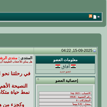
15-09-2025, 04:22
المنتدى :
منتدى الرشا
معلومات العضو
هل يمكن للأعشاب الطبيعية أن
آفاق
عضو جديد
في رحلتنا نحو ا
إحصائية العضو
النصيحة الأهم
نمط حياة متكا
وكجزء من هذ