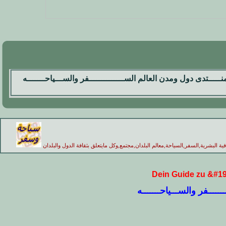
نـــــتدى دول ومدن العالم الســــــــــــــفر والســـياحـــــــه
فية البشرية,السفر,السياحة,معالم البلدان,مجتمع,وكل مايتعلق بثقافة الدول والبلدان
Dein Guide zu &#1
ـــــفر والســـياحـــــــه