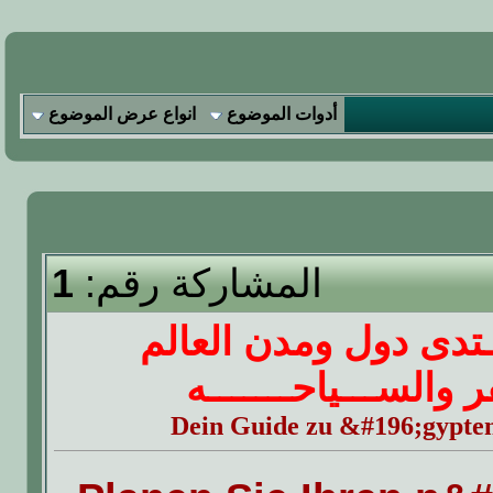
أدوات الموضوع
انواع عرض الموضوع
المشاركة رقم:
1
ــتدى دول ومدن العالم
فر والســـياحـــــــه
Dein Guide zu &#196;gypten