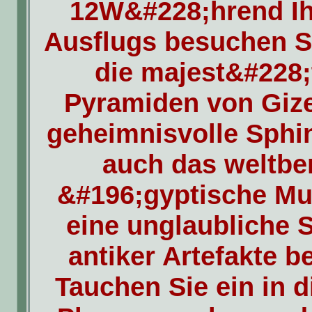
12W&#228;hrend Ih
Ausflugs besuchen Si
die majest&#228;
Pyramiden von Gize
geheimnisvolle Sphi
auch das weltb
&#196;gyptische M
eine unglaubliche
antiker Artefakte b
Tauchen Sie ein in d