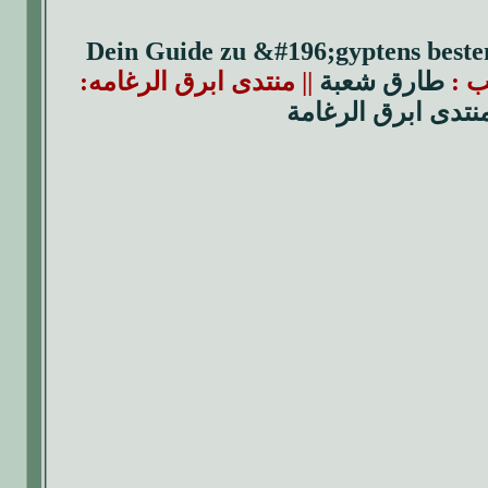
Dein Guide zu &#196;gyptens beste
تب :
طارق شعبة
|| منتدى ابرق الرغامه:
نتدى ابرق الرغامة