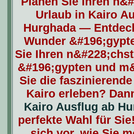
Planen Sie Ihren n&
Urlaub in Kairo A
Hurghada — Entdeck
Wunder &#196;gypt
Sie Ihren n&#228;chst
&#196;gypten und m
Sie die faszinierend
Kairo erleben? Dann
Kairo Ausflug ab H
perfekte Wahl für Sie!
sich vor, wie Sie 