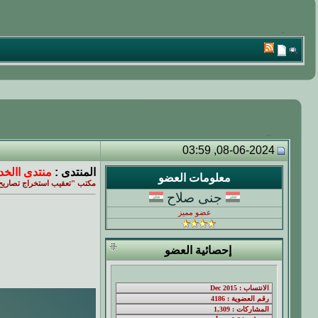
08-06-2024, 03:59
المنتدى :
منتدى االخد
معلومات العضو
مكتب "تعقيب استخراج تصاريح 
جنى صلاح
عضو مميز
إحصائية العضو