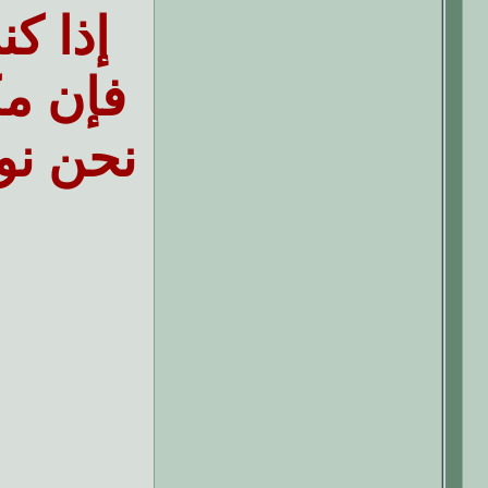
إذا ك
فإن مك
نحن نو