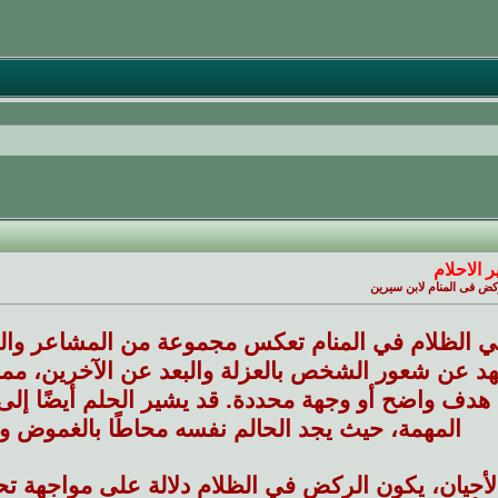
 الاحلام
كض فى المنام لابن سيرين
 الظلام في المنام تعكس مجموعة من المشاعر والتحدي
هد عن شعور الشخص بالعزلة والبعد عن الآخرين، مما
هدف واضح أو وجهة محددة. قد يشير الحلم أيضًا إلى 
المهمة، حيث يجد الحالم نفسه محاطًا بالغموض و
لأحيان، يكون الركض في الظلام دلالة على مواجهة ت