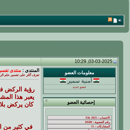
03-03-2025, 10:29
المنتدى :
منتدى تفسير
معلومات العضو
تعرف أكثر على تفسير حلم الر
أمنية سمير
عضو جديد
رؤية الركض في
يعبر هذا المش
إحصائية العضو
كان يركض بلا 
في كثير من ا