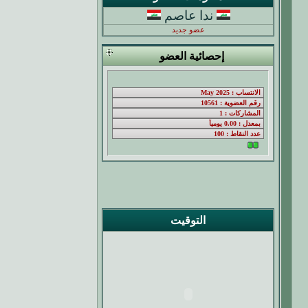
ندا عاصم
عضو جديد
إحصائية العضو
التوقيت