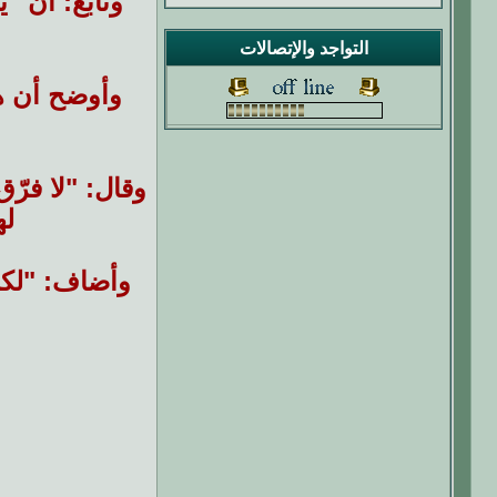
وتابع: أن "ي
التواجد والإتصالات
وأوضح أن هذا ع
وقال: "لا فرّق
له
وأضاف: "لكن 