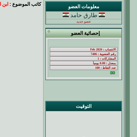
كاتب الموضوع :
ابن 
معلومات العضو
طارق حامد
عضو جديد
إحصائية العضو
التوقيت