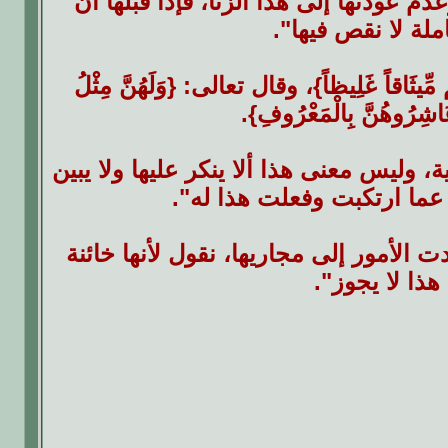
دم عودتها إلى هذا الزنا، فإذا قبلها أن
لة لا نقص فيها".
قاً غَلِيظاً}، وقال تعالى: {وَلَهُنَّ مِثْلُ
اشِرُوهُنَّ بِالْمَعْرُوفِ}.
ة، وليس معنى هذا ألا ينكر عليها ولا يبين
 عما ارتكبت وفعلت هذا له".
لأمور إلى مجاريها، نقول لأنها خائنة
ذا لا يجوز".