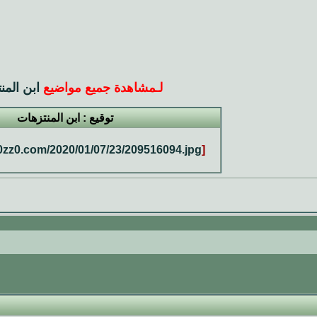
لـ
مشاهدة جميع مواضيع
ابن المن
توقيع : ابن المنتزهات
0zz0.com/2020/01/07/23/209516094.jpg
[