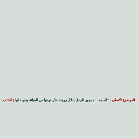
ا
لموضوع الأصلي :
"الماجد": لا يجوز للرجل إذلال زوجته حال توبتها من الخيانة وقبوله لها
|| الكاتب :