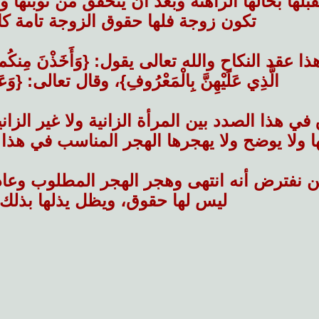
قبلها بحالها الراهنة وبعد أن يتحقق من توبتها وع
تكون زوجة فلها حقوق الزوجة تامة كام
قد النكاح والله تعالى يقول: {وَأَخَذْنَ مِنكُم مِّيثَا
الَّذِي عَلَيْهِنَّ بِالْمَعْرُوفِ}، وقال تعالى: {وَعَ
 في هذا الصدد بين المرأة الزانية ولا غير الزاني
ا ولا يوضح ولا يهجرها الهجر المناسب في هذا
نفترض أنه انتهى وهجر الهجر المطلوب وعادت ا
ليس لها حقوق، ويظل يذلها بذلك ه