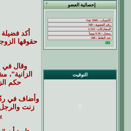
إحصائية العضو
أكد فضيلة 
حقوقها الزوجي
وقال في ب
الزانية"، م
التوقيت
حكم الز
وأضاف في ردّه
زنت والرجل إ
ي