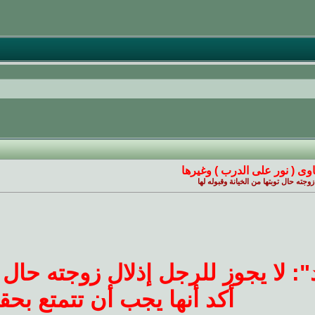
وى ( نور على الدرب ) وغيرها
وجته حال توبتها من الخيانة وقبوله لها
: لا يجوز للرجل إذلال زوجته حال ت
أكد أنها يجب أن تتمتع بحق