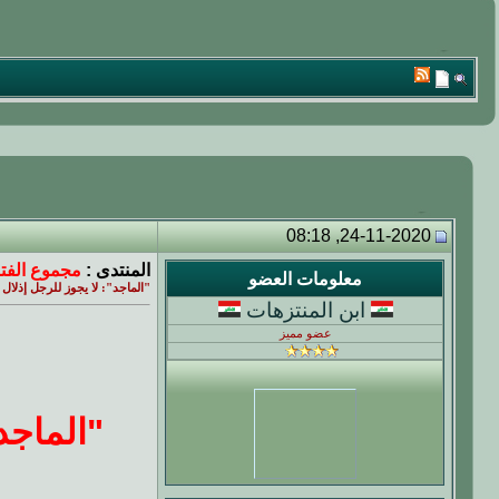
24-11-2020, 08:18
المنتدى :
مجموع الفتا
معلومات العضو
"الماجد": لا يجوز للرجل إذلال ز
ابن المنتزهات
عضو مميز
"الماجد"