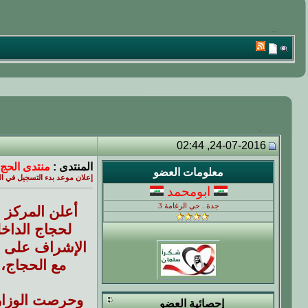
24-07-2016, 02:44
المنتدى :
منتدى الحج 
معلومات العضو
إعلان موعد بدء التسجيل في ال
ابومحمد
جدة . حي الرغامة 3
أعلن المركز ا
لحجاج الداخل
الإشراف على أد
مع الحجاج، وف
وحرصت الوزارة
إحصائية العضو