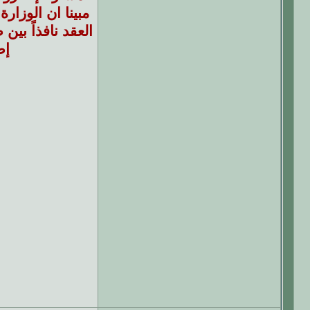
مبينا ان الوزار
العقد نافذاً بين
إض