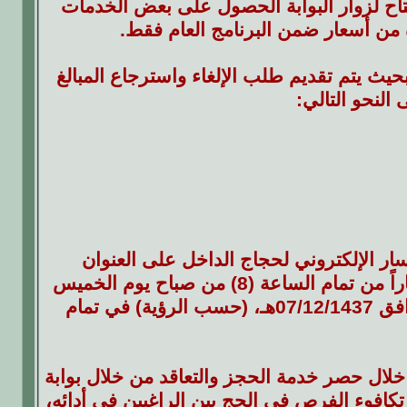
تاح لزوار البوابة الحصول على بعض الخدمات
 من أسعار ضمن البرنامج العام فقط.
حيث يتم تقديم طلب الإلغاء واسترجاع المبالغ
النحو التالي:
مسار الإلكتروني لحجاج الداخل على العنوان
الإلكتروني (localhaj.haj.gov.sa) وذلك للحجز واختيار البرامج اعتباراً من تمام الساعة (8) من صباح يوم الخميس
الموافق 01/11/1437هـ، وسيتم إيقاف التسجيل يوم الخميس الموافق 07/12/1437هـ، (حسب الرؤية) في تمام
خلال حصر خدمة الحجز والتعاقد من خلال بوابة
تكافوء الفرص في الحج بين الراغبين في أدائه،