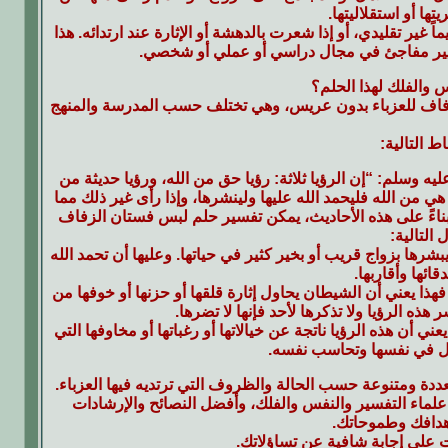
ها أو استقلاليتها.
ماً غير تقليدي، أو إذا شعرت بالدهشة أو الإثارة عند ارتدائه. هذا
ا تغيير مفاجئ في مجال دراسي أو عملي أو شخصي.
س والفلك لهذا الحلم؟
لزفاف للعزباء بدون عريس، وهي تختلف حسب المدرسة والمنهج
 التالية:
ليه وسلم: “إن الرؤيا ثلاثة: رؤيا حق من الله، ورؤيا حديثة من
 هي من الله فليحمد الله عليها ولينشرها، وإذا رأى غير ذلك مما
وبناءً على هذه الأحاديث، يمكن تفسير حلم لبس فستان الزفاف
التالية:
يبشرها بزواج قريب أو بخير كثير في حياتها. وعليها أن تحمد الله
ائها وأقاربها.
فهذا يعني أن الشيطان يحاول إثارة قلقها أو حزنها أو خوفها من
هذه الرؤيا ولا تذكرها لأحد فإنها لا تضرها.
عني أن هذه الرؤيا ناتجة عن خيالاتها أو رغباتها أو مخاوفها التي
مل في نفسها وتحاسب نفسه.
دة ومتنوعة حسب الحالة والظروف التي ترتديه فيها العزباء.
ا علماء التفسير والنفس والفلك، وأفضل النصائح والإرشادات
أهدافك وطموحاتك.
 على إجابة شافية عن تساؤلاتك.