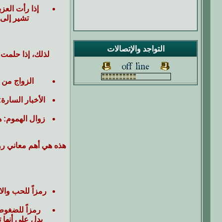
إذا رأت العز
تشير إلى 
التواجد والإتصالات
لذلك، إذا حلمت 
الزواج من
الأخبار السارة
:
زوال الهموم
: 
هذه هي أهم معاني رؤ
رمزاً للحب والا
رمزاً للضغوط 
يدل على أنها 