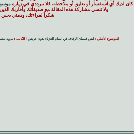
 كان لديك أي استفسار أو تعليق أو ملاحظة، فلا تترددي في زيارة
موسوع
ولا تنسي مشاركة هذه المقالة مع صديقاتك وأقاربك الذي
شكراً لقراءتك، ودمتي بخير.
ا
لموضوع الأصلي :
لبس فستان الزفاف في المنام للعزباء بدون عريس
|| الكاتب :
مروة مص