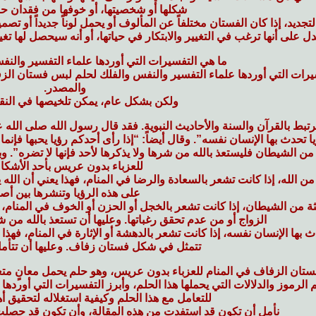
شكلها أو شخصيتها، أو خوفها من فقدان حريت
لتجديد
، إذا كان الفستان مختلفاً عن المألوف أو يحمل لوناً جديداً أو تصمي
دل على أنها ترغب في التغيير والابتكار في حياتها، أو أنه سيحصل له
ما هي التفسيرات التي أوردها علماء التفسير والنف
سيرات التي أوردها علماء التفسير والنفس والفلك لحلم لبس فستان ا
والمصدر.
ولكن بشكل عام، يمكن تلخيصها في النقاط
يرتبط بالقرآن والسنة والأحاديث النبوية. فقد قال رسول الله صلى الله ع
 تحدث بها الإنسان نفسه”. وقال أيضاً: “إذا رأى أحدكم رؤيا يحبها فإنما
 من الشيطان فليستعذ بالله من شرها ولا يذكرها لأحد فإنها لا تضره”. 
للعزباء بدون عريس بأحد الأشكال 
من الله
، إذا كانت تشعر بالسعادة والرضا في المنام، فهذا يعني أن الله 
على هذه الرؤيا وتنشرها بين أصدق
ثة من الشيطان
، إذا كانت تشعر بالخجل أو الحزن أو الخوف في المنام، 
الزواج أو من عدم تحقق رغباتها. وعليها أن تستعذ بالله من شر 
ث بها الإنسان نفسه
، إذا كانت تشعر بالدهشة أو الإثارة في المنام، فهذا ي
تتمثل في شكل فستان زفاف. وعليها أن تتأ
تان الزفاف في المنام للعزباء بدون عريس، وهو حلم يحمل معانٍ متعد
الرموز والدلالات التي يحملها هذا الحلم، وأبرز التفسيرات التي أورده
للتعامل مع هذا الحلم وكيفية استغلاله لتحقيق 
نأمل أن تكون قد استفدت من هذه المقالة، وأن تكون قد حصلت