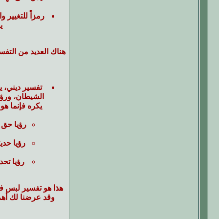
رمزاً للتغيير وا
ي
هناك العديد من التف
تفسير ديني
، 
الشيطان، ورؤيا
يكره فإنما هو
رؤيا حق 
رؤيا حدي
رؤيا تحد
هذا هو تفسير لبس فس
وقد عرضنا لك أهم 