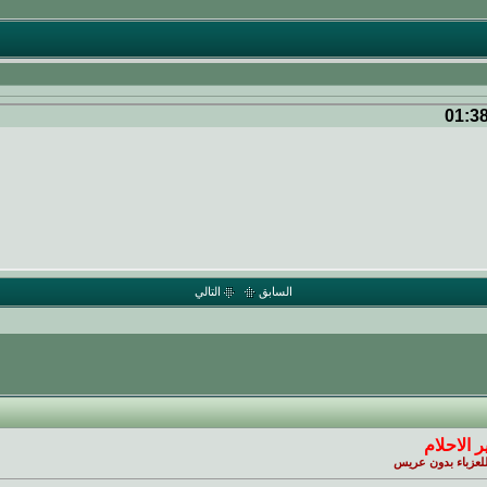
01:3
السابق
التالي
 الاحلام
للعزباء بدون عريس