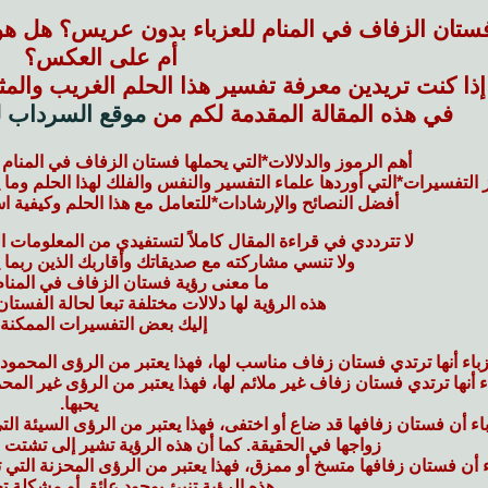
فستان الزفاف في المنام للعزباء بدون عريس؟ هل ه
أم على العكس؟
إذا كنت تريدين معرفة تفسير هذا الحلم الغريب والمث
في هذه المقالة المقدمة لكم من
موقع السرداب لت
أهم الرموز والدلالات
*التي يحملها فستان الزفاف في المنا
ز التفسيرات
*التي أوردها علماء التفسير والنفس والفلك لهذا الحلم وما 
أفضل النصائح والإرشادات
*للتعامل مع هذا الحلم وكيفية 
لا تترددي في قراءة المقال كاملاً لتستفيدي من المعلومات ال
ولا تنسي مشاركته مع صديقاتك وأقاربك الذين ربما
ما معنى رؤية فستان الزفاف في المنام 
هذه الرؤية لها دلالات مختلفة تبعا لحالة الفستان
إليك بعض التفسيرات الممكنة:
زباء أنها ترتدي فستان زفاف مناسب لها
، فهذا يعتبر من الرؤى المحمود
اء أنها ترتدي فستان زفاف غير ملائم لها
، فهذا يعتبر من الرؤى غير المحم
يحبها.
باء أن فستان زفافها قد ضاع أو اختفى
، فهذا يعتبر من الرؤى السيئة ال
زواجها في الحقيقة. كما أن هذه الرؤية تشير إلى تشتت ال
اء أن فستان زفافها متسخ أو ممزق
، فهذا يعتبر من الرؤى المحزنة التي
هذه الرؤية تنبئ بوجود عائق أو مشكلة ت