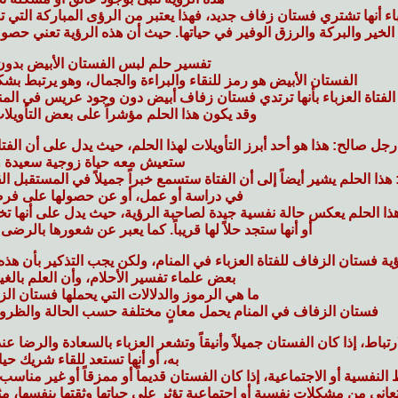
باء أنها تشتري فستان زفاف جديد
، فهذا يعتبر من الرؤى المباركة التي 
الخير والبركة والرزق الوفير في حياتها. حيث أن هذه الرؤية تعني حصول
تفسير حلم لبس الفستان الأبيض بدو
الفستان الأبيض هو رمز للنقاء والبراءة والجمال، وهو يرتبط بش
الفتاة العزباء بأنها ترتدي فستان زفاف أبيض دون وجود عريس في المنام
وقد يكون هذا الحلم مؤشراً على بعض التأويلات ا
 رجل صالح
: هذا هو أحد أبرز التأويلات لهذا الحلم، حيث يدل على أن الف
ستعيش معه حياة زوجية سعيدة 
 هذا الحلم يشير أيضاً إلى أن الفتاة ستسمع خبراً جميلاً في المستقبل ا
في دراسة أو عمل، أو عن حصولها على فرصة
هذا الحلم يعكس حالة نفسية جيدة لصاحبة الرؤية، حيث يدل على أنها ت
أو أنها ستجد حلاً لها قريباً. كما يعبر عن شعورها بالرضى 
ية فستان الزفاف للفتاة العزباء في المنام، ولكن يجب التذكير بأن هذ
بعض علماء تفسير الأحلام، وأن العلم بالغي
ما هي الرموز والدلالات التي يحملها فستان ال
فستان الزفاف في المنام يحمل معانٍ مختلفة حسب الحالة والظروف ا
رتباط
، إذا كان الفستان جميلاً وأنيقاً وتشعر العزباء بالسعادة والرضا ع
به، أو أنها تستعد للقاء شريك حياته
النفسية أو الاجتماعية
، إذا كان الفستان قديماً أو ممزقاً أو غير مناسب
تعاني من مشكلات نفسية أو اجتماعية تؤثر على حياتها وثقتها بنفسها، 