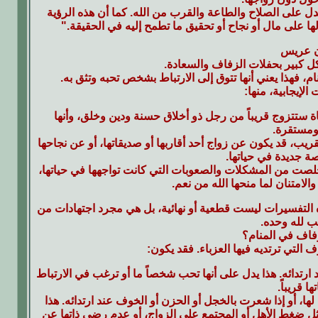
تدل على الصلاح والطاعة والقرب من الله. كما أن هذه الرؤية
ها على مال أو نجاح أو تحقيق ما تطمح إليه في الحقيقة."
ن عريس
كل كبير بحفلات الزفاف والسعادة.
، فهذا يعني أنها تتوق إلى الارتباط بشخص تحبه وتثق به.
لإيجابية، منها:
تاة ستتزوج قريباً من رجل ذو أخلاق حسنة ودين وخلق، وأنها
ومستقرة.
لقريب، قد يكون عن زواج أحد أقاربها أو صديقاتها، أو عن نجاحها
 جديدة في حياتها.
خلصت من المشكلات والصعوبات التي كانت تواجهها في حياتها،
والامتنان لما منحها الله من نعم.
ه التفسيرات ليست قطعية أو نهائية، بل هي مجرد اجتهادات من
ب لله وحده.
زفاف في المنام؟
لتي ترتديه فيها العزباء. فقد يكون:
ند ارتدائه. هذا يدل على أنها تحب شخصاً ما أو ترغب في الارتباط
ا قريباً.
 لها، أو إذا شعرت بالخجل أو الحزن أو الخوف عند ارتدائه. هذا
مثل ضغط الأهل أو المجتمع على الزواج، أو عدم رضى ذاتها عن