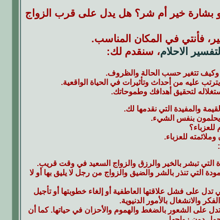
و بشارة خير أم شر؟ هل يدل على قرب الزواج
ير، فأنتي في المكان المناسب.
فسير الاحلام
، سنقدم لك:
م وكيف تتغير حسب الحالة والظروف.
يترتب عليه من أحداث وتأثيرات في الحياة الواقعية.
استغلاله لتحقيق أهدافك وطموحاتك.
قيمة والمفيدة التي نقدمها لك.
 يحلمون بنفس الشيء.
للعزباء؟
 وملائمته للعزباء.
ة التي تبشر بالخير والرزق والزواج السعيد في وقت قريب.
ودة التي تنذر بالشر والضيق والزواج من رجل لا يليق بها أو لا
تي تدل على فشل علاقتها العاطفية أو إلغاء خطوبتها أو تأجيل
فكر والانشغال بالأمور الدنيوية.
 تدل على الشعور بالضغط والهموم والأحزان في حياتها. كما أن
حول دون زواجها.