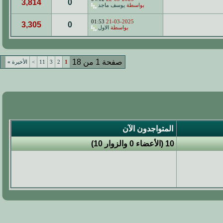
3,814
0
بواسطة
يوسف ماجد
01:53
21-03-2025
3,305
0
بواسطة
الاول
صفحة 1 من 18
1
2
3
11
>
الأخيرة
»
المتواجدون الآن
10 (الأعضاء 0 والزوار 10)