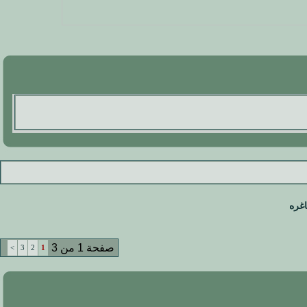
اغره
صفحة 1 من 3
>
3
2
1