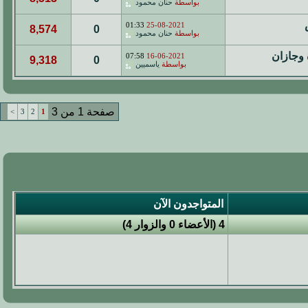
بواسطة
حنان محمود
01:33
25-08-2021
8,574
0
بواسطة
حنان محمود
 وجازان
07:58
16-06-2021
9,318
0
بواسطة
ياسميين
صفحة 1 من 3
>
3
2
1
المتواجدون الآن
4 (الأعضاء 0 والزوار 4)