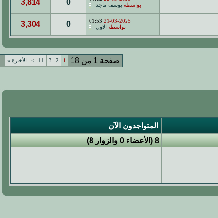
3,814
0
بواسطة
يوسف ماجد
01:53
21-03-2025
3,304
0
بواسطة
الاول
صفحة 1 من 18
1
2
3
11
>
الأخيرة
»
المتواجدون الآن
8 (الأعضاء 0 والزوار 8)