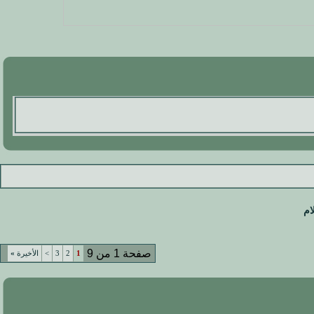
ام
صفحة 1 من 9
1
2
3
>
الأخيرة
»