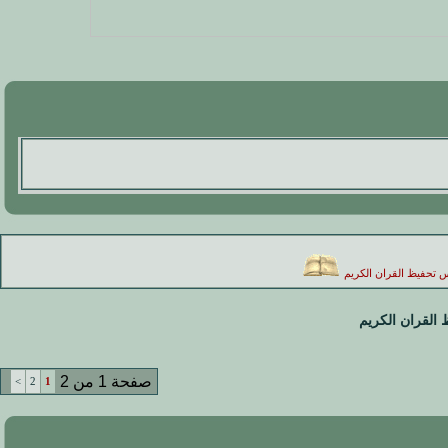
رس تحفيظ القران الكريم
القران الكريم
صفحة 1 من 2
>
2
1