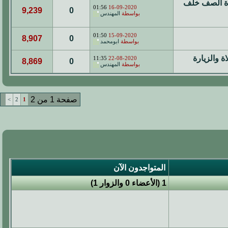
دة الصف خلف
01:56
16-09-2020
9,239
0
بواسطة
المهندس
01:50
15-09-2020
8,907
0
بواسطة
ابومحمد
 والزيارة
11:35
22-08-2020
8,869
0
بواسطة
المهندس
صفحة 1 من 2
>
2
1
المتواجدون الآن
1 (الأعضاء 0 والزوار 1)