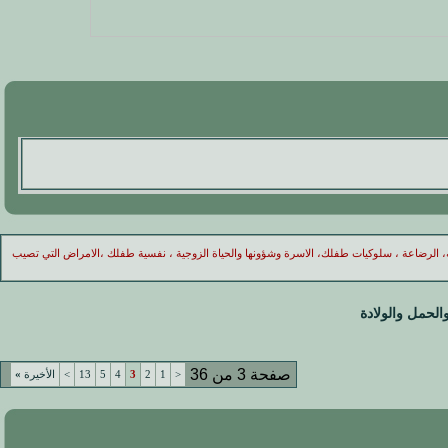
له، الرضاعة ، سلوكيات طفلك، الاسرة وشؤونها والحياة الزوجية ، نفسية طفلك ،الامراض التي تصيب
الحمل والولادة
صفحة 3 من 36
<
1
2
3
4
5
13
>
الأخيرة
»