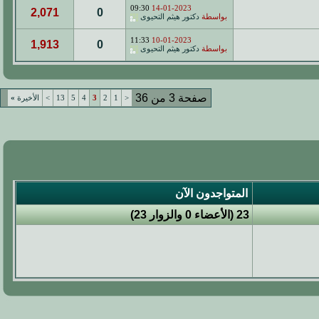
09:30
14-01-2023
2,071
0
بواسطة
دكتور هيثم التحيوى
11:33
10-01-2023
1,913
0
بواسطة
دكتور هيثم التحيوى
صفحة 3 من 36
<
1
2
3
4
5
13
>
الأخيرة
»
المتواجدون الآن
23 (الأعضاء 0 والزوار 23)