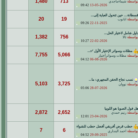
1,480
713
واسطة
شيماءماجدي
09:42
13-05-2026
سطانة… حين تتحول العباية إلى...
20
19
واسطة
ابانوب
09:26
22-11-2025
ليل شامل لاختيار الحل...
1,382
756
واسطة
تالا
10:27
22-02-2026
مظلات وسواتر الإختيار الأول ✅...
7,755
5,066
واسطة
مظلات وسواترأختيار
04:12
06-08-2026
نسب نجاح الحقن المجهري: ما...
5,103
3,725
واسطة
نووان
05:06
28-07-2026
ل فول الصويا هو اللوبيا
2,872
2,652
واسطة
رنيم حمدي
12:01
23-04-2026
حطب قرض أفريقي أفضل حطب للشواء
7
6
واسطة
احمد البنداري
04:52
29-09-2025