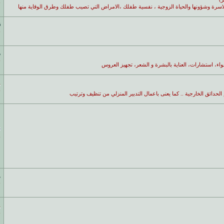
ب
لاسرة وشؤونها والحياة الزوجية ، نفسية طفلك ،الامراض التي تصيب طفلك وطرق الوقاية منها
ق
ب
د
ب
ء، استشارات، العناية بالبشرة و الشعر، تجهيز العروس
ب
لحدائق الخارجية .. كما يعنى باعمال التدبير المنزلي من تنظيف وترتيب
ب
ه
ب
ب