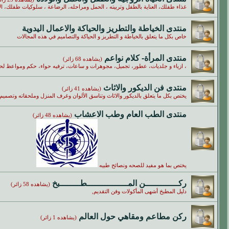
غذاء طفلك، العناية بالطفل وتربيته ، الحمل ومراحله، الرضاعة ، سلوكيات طفلك، ا
منتدى الخياطة والتطريز والحياكة والاعمال اليدوية
خاص بكل ما يتعلق بالخياطة و التطريز و الحياكة والتصاميم في هذه المجالات
منتدى المرأة- كلام نواعم
(يشاهده 68 زائر)
، ازياء و جلديات، عطور، تجميل، مجوهرات و ساعات، ترفيه حواء، حكم ومواعظ لحوا
منتدى فن الديكور والاثاث
(يشاهده 41 زائر)
يختص بكل ما يتعلق بالديكور والاثاث وتناسق الألوان وغرف المنزل وملحقاته وتصميم ا
منتدى الطب العام وطب الاعشاب
(يشاهده 48 زائر)
يختص بما هو مفيد للصحه ونصائح طبيه
ركـــــــــــــن المــــــــــــــــطــــــــبخ
(يشاهده 58 زائر)
دليل المطبخ أشهى المأكولات وفن التقديم,
ركن مطاعم ومقاهي حول العالم
(يشاهده 1 زائر)