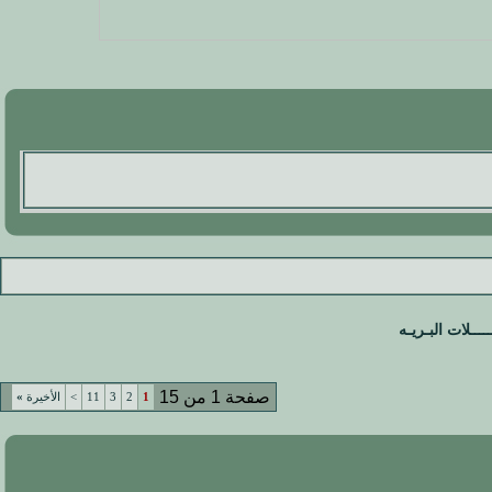
ـــلات البـريـه
صفحة 1 من 15
1
2
3
11
>
الأخيرة
»