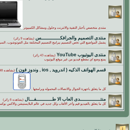
منتدى متخصص بأخبار التقنية والانترنت وحلول ومشاكل الكمبيوتر
منتدى التصميم والجرافكـــــــــــــس
(يشاهده 9 زائر)
يشمل المواضيع التي تخص التصميم ببرامج التصميم المختلفة مثل الفوتوشوب، السويش م
منتدى اليوتيوب YouTube
(يشاهده 43 زائر)
يمنع وضع اي مقطع فيديو من غير موقع اليوتيوب
قسم الهواتف الذكيه ( اندرويد , ios , وندوز فون )
(يشاهده 48 زائر)
كل ما يتعلق باجهزة الجوال والاتصالات المحموله وبرامجها .
منتــــــــــــــدى العاب الا طـــــــــــفـــال
(يشاهده 6 زائر)
كل ما يتعلق بالفيديو قيم وآخر الالعاب وكل جديد في عالم البلايستيشن والاكس بوكس