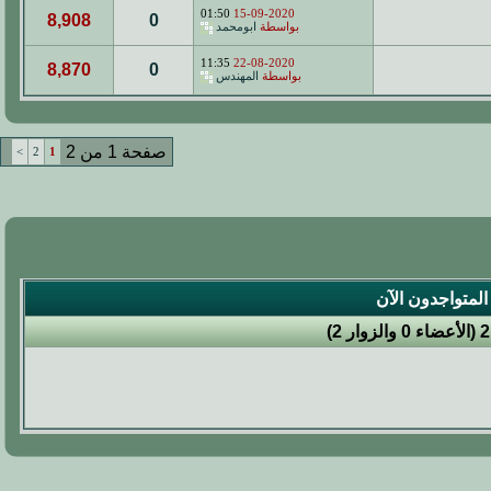
01:50
15-09-2020
8,908
0
بواسطة
ابومحمد
11:35
22-08-2020
8,870
0
بواسطة
المهندس
صفحة 1 من 2
>
2
1
المتواجدون الآن
2 (الأعضاء 0 والزوار 2)