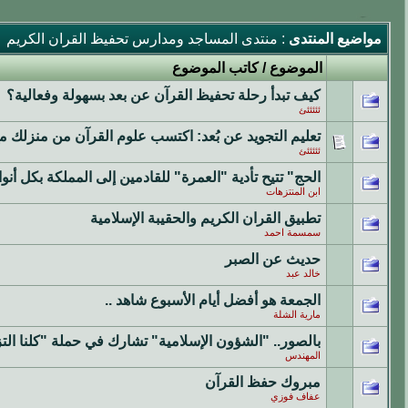
مواضيع المنتدى
: منتدى المساجد ومدارس تحفيظ القران الكريم
الموضوع
/
كاتب الموضوع
كيف تبدأ رحلة تحفيظ القرآن عن بعد بسهولة وفعالية؟
ئئئئئئ
تعليم التجويد عن بُعد: اكتسب علوم القرآن من منزلك مع
ئئئئئئ
الحج" تتيح تأدية "العمرة" للقادمين إلى المملكة بكل أنو
ابن المنتزهات
تطبيق القران الكريم والحقيبة الإسلامية
سمسمة احمد
حديث عن الصبر
خالد عبد
الجمعة هو أفضل أيام الأسبوع شاهد ..
مارية الشلة
بالصور.. "الشؤون الإسلامية" تشارك في حملة "كلنا ال
المهندس
مبروك حفظ القرآن
عفاف فوزي