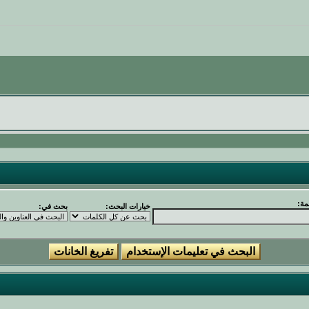
مة:
خيارات البحث:
بحث في: